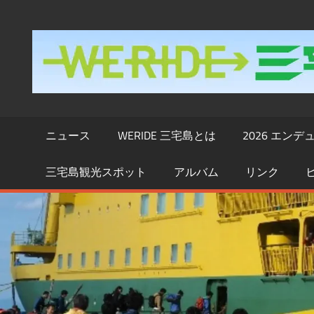
コ
ン
テ
ン
ツ
へ
ス
ニュース
WERIDE 三宅島とは
2026 エン
キ
三宅島観光スポット
アルバム
リンク
ッ
プ