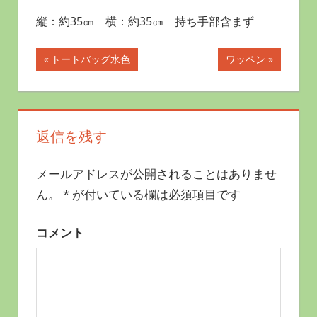
縦：約35㎝ 横：約35㎝ 持ち手部含まず
投
前
次
トートバッグ水色
ワッペン
の
の
稿
記
記
ナ
事:
事:
返信を残す
ビ
ゲ
メールアドレスが公開されることはありませ
ー
ん。
*
が付いている欄は必須項目です
シ
コメント
ョ
ン