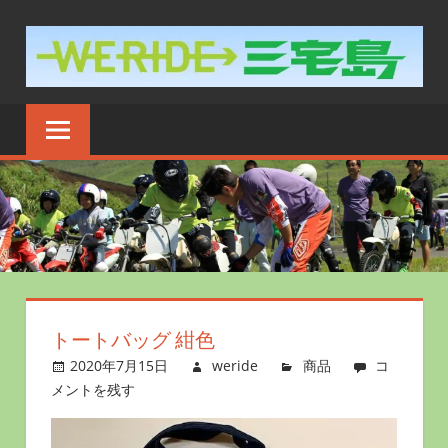
コ
ン
テ
ン
WERIDE
ツ
三
へ
ス
宅
キ
島
ッ
プ
トートバッグ 紺色
2020年7月15日
weride
商品
コ
メントを残す